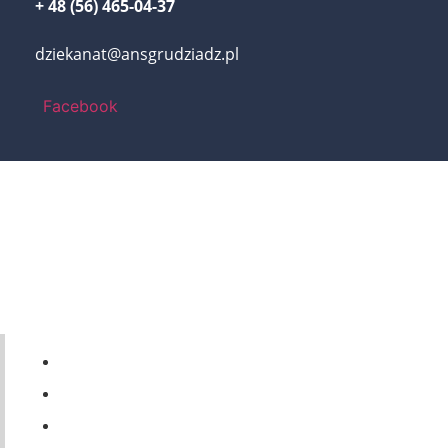
+ 48 (56) 465-04-37
dziekanat@ansgrudziadz.pl
Facebook
56 46-50-437
ul. Legionów 57a, 86-300 Grudziądz
dziekanat@ansgrudziadz.pl