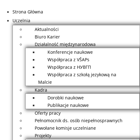
Przejdź
do
Strona Główna
treści
Uczelnia
Aktualności
Biuro Karier
Działalność międzynarodowa
Konferencje naukowe
Współpraca z VŠAPs
Współpraca z НУВГП
Współpraca z szkołą jezykową na
Malcie
Kadra
Dorobki naukowe
Publikacje naukowe
Oferty pracy
Pełnomocnik ds. osób niepełnosprawnych
Powołane komisje uczelniane
Projekty