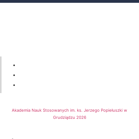
56 46-50-437
ul. Legionów 57a, 86-300 Grudziądz
dziekanat@ansgrudziadz.pl
Akademia Nauk Stosowanych im. ks. Jerzego Popiełuszki w
Grudziądzu 2026