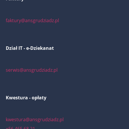
faktury@ansgrudziadz.pl
Dział IT - e-Dziekanat
serwis@ansgrudziadz.pl
Kwestura - opłaty
kwestura@ansgrudziadz.pl
+56 465 68 21