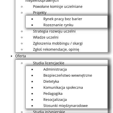
niepełnosprawnych
Powołane komisje uczelniane
Projekty
Rynek pracy bez barier
Rozeznanie rynku
Strategia rozwoju uczelni
Władze uczelni
Zgłoszenia mobbingu / skargi
Zgłoś rekomendacje, opinię
Oferta
Studia licencjackie
Administracja
Bezpieczeństwo wewnętrzne
Dietetyka
Komunikacja społeczna
Pedagogika
Resocjalizacja
Stosunki międzynarodowe
Studia inżynierskie