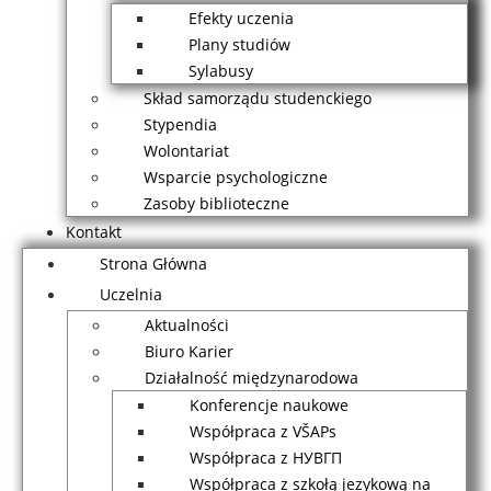
Efekty uczenia
Plany studiów
Sylabusy
Skład samorządu studenckiego
Stypendia
Wolontariat
Wsparcie psychologiczne
Zasoby biblioteczne
Kontakt
Strona Główna
Uczelnia
Aktualności
Biuro Karier
Działalność międzynarodowa
Konferencje naukowe
Współpraca z VŠAPs
Współpraca z НУВГП
Współpraca z szkołą jezykową na