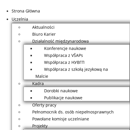
Przejdź
do
Strona Główna
treści
Uczelnia
Aktualności
Biuro Karier
Działalność międzynarodowa
Konferencje naukowe
Współpraca z VŠAPs
Współpraca z НУВГП
Współpraca z szkołą jezykową na
Malcie
Kadra
Dorobki naukowe
Publikacje naukowe
Oferty pracy
Pełnomocnik ds. osób niepełnosprawnych
Powołane komisje uczelniane
Projekty