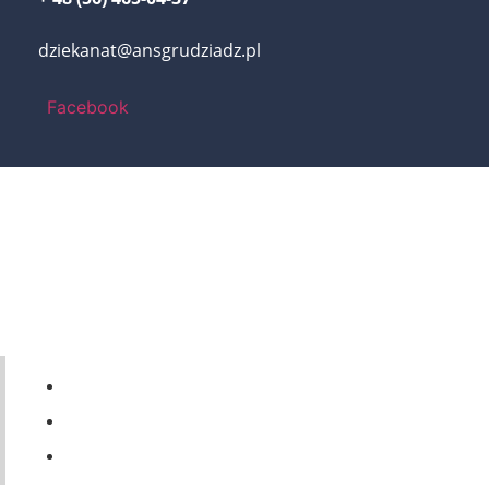
dziekanat@ansgrudziadz.pl
Facebook
56 46-50-437
ul. Legionów 57a, 86-300 Grudziądz
dziekanat@ansgrudziadz.pl