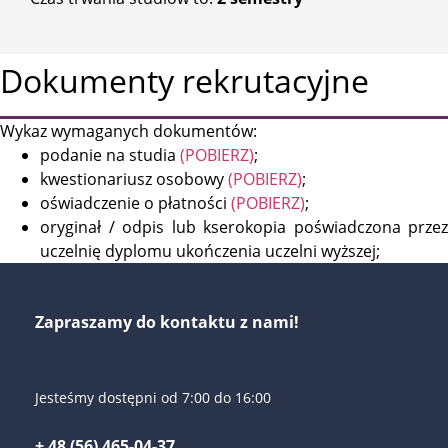
Dokumenty rekrutacyjne
Wykaz wymaganych dokumentów:
podanie na studia
(POBIERZ)
;
kwestionariusz osobowy
(POBIERZ)
;
oświadczenie o płatności
(POBIERZ)
;
oryginał / odpis lub kserokopia poświadczona przez
uczelnię dyplomu ukończenia uczelni wyższej;
Zapraszamy do kontaktu z nami!
Jesteśmy dostępni od 7:00 do 16:00
+ 48 (56) 465-04-37