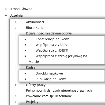
Przejdź
do
Strona Główna
treści
Uczelnia
Aktualności
Biuro Karier
Działalność międzynarodowa
Konferencje naukowe
Współpraca z VŠAPs
Współpraca z НУВГП
Współpraca z szkołą jezykową na
Malcie
Kadra
Dorobki naukowe
Publikacje naukowe
Oferty pracy
Pełnomocnik ds. osób niepełnosprawnych
Powołane komisje uczelniane
Projekty