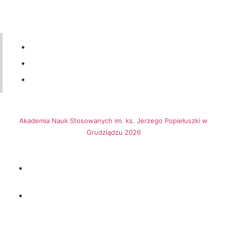
56 46-50-437
ul. Legionów 57a, 86-300 Grudziądz
dziekanat@ansgrudziadz.pl
Akademia Nauk Stosowanych im. ks. Jerzego Popiełuszki w
Grudziądzu 2026
Biuletynu Informacji Publicznej
Adres do e-Doręczeń:
AE:PL-69502-64177-FBWBF-12