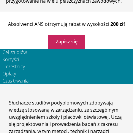
przygotowanie na wielu płaszczyznach zawodowych.
Absolwenci ANS otrzymują rabat w wysokości
200 zł!
Zapisz się
Cel studiów
Korzyści
Uczestnicy
Opłaty
Czas trwania
Słuchacze studiów podyplomowych zdobywają
wiedzę stosowaną w zarządzaniu, ze szczególnym
uwzględnieniem szkoły i placówki oświatowej. Uczą
się projektowania i prowadzenia badań z zakresu
zarządzania, w tym metod , technik i narządzi