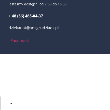
Jesteśmy dostępni od 7:00 do 16:00
+ 48 (56) 465-04-37
dziekanat@ansgrudziadz.pl
Facebook
56 46-50-437