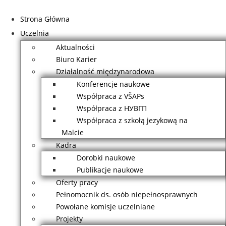
Przejdź
do
Strona Główna
treści
Uczelnia
Aktualności
Biuro Karier
Działalność międzynarodowa
Konferencje naukowe
Współpraca z VŠAPs
Współpraca z НУВГП
Współpraca z szkołą jezykową na
Malcie
Kadra
Dorobki naukowe
Publikacje naukowe
Oferty pracy
Pełnomocnik ds. osób niepełnosprawnych
Powołane komisje uczelniane
Projekty