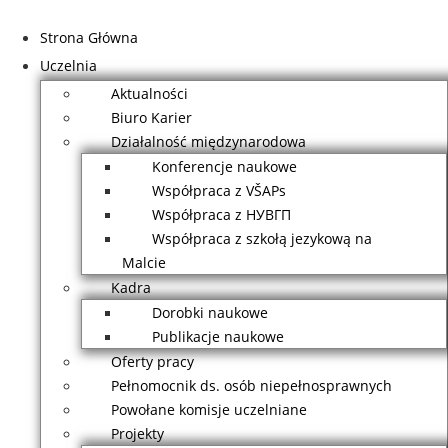
Przejdź
do
Strona Główna
treści
Uczelnia
Aktualności
Biuro Karier
Działalność międzynarodowa
Konferencje naukowe
Współpraca z VŠAPs
Współpraca z НУВГП
Współpraca z szkołą jezykową na
Malcie
Kadra
Dorobki naukowe
Publikacje naukowe
Oferty pracy
Pełnomocnik ds. osób niepełnosprawnych
Powołane komisje uczelniane
Projekty