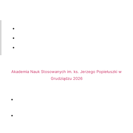
56 46-50-437
ul. Legionów 57a, 86-300 Grudziądz
dziekanat@ansgrudziadz.pl
Akademia Nauk Stosowanych im. ks. Jerzego Popiełuszki w
Grudziądzu 2026
Biuletynu Informacji Publicznej
Adres do e-Doręczeń:
AE:PL-69502-64177-FBWBF-12