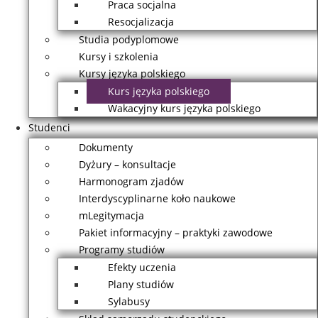
Praca socjalna
Resocjalizacja
Studia podyplomowe
Kursy i szkolenia
Kursy języka polskiego
Kurs języka polskiego
Wakacyjny kurs języka polskiego
Studenci
Dokumenty
Dyżury – konsultacje
Harmonogram zjadów
Interdyscyplinarne koło naukowe
mLegitymacja
Pakiet informacyjny – praktyki zawodowe
Programy studiów
Efekty uczenia
Plany studiów
Sylabusy