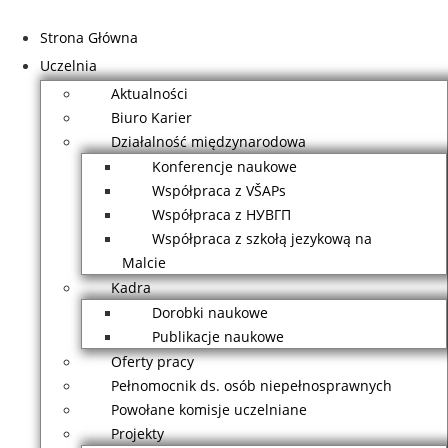
Przejdź
do
Strona Główna
treści
Uczelnia
Aktualności
Biuro Karier
Działalność międzynarodowa
Konferencje naukowe
Współpraca z VŠAPs
Współpraca z НУВГП
Współpraca z szkołą jezykową na
Malcie
Kadra
Dorobki naukowe
Publikacje naukowe
Oferty pracy
Pełnomocnik ds. osób niepełnosprawnych
Powołane komisje uczelniane
Projekty