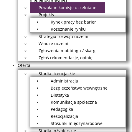
niepełnosprawnych
Powołane komisje uczelniane
Projekty
Rynek pracy bez barier
Rozeznanie rynku
Strategia rozwoju uczelni
Władze uczelni
Zgłoszenia mobbingu / skargi
Zgłoś rekomendacje, opinię
Oferta
Studia licencjackie
Administracja
Bezpieczeństwo wewnętrzne
Dietetyka
Komunikacja społeczna
Pedagogika
Resocjalizacja
Stosunki międzynarodowe
Studia inżynierskie