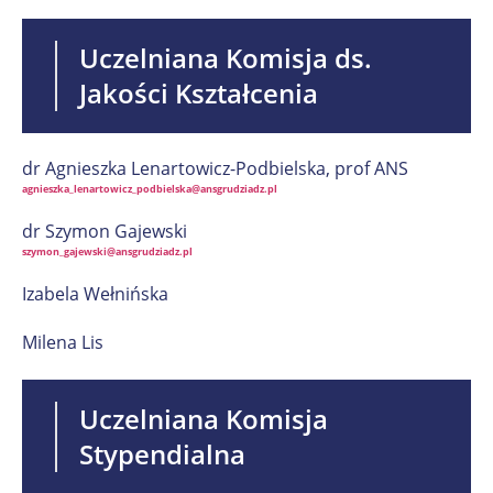
Uczelniana Komisja ds.
Jakości Kształcenia
dr Agnieszka Lenartowicz-Podbielska, prof ANS
agnieszka_lenartowicz_podbielska@ansgrudziadz.pl
dr Szymon Gajewski
szymon_gajewski@ansgrudziadz.pl
Izabela Wełnińska
Milena Lis
Uczelniana Komisja
Stypendialna