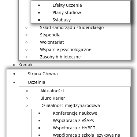
Efekty uczenia
Plany studiów
Sylabusy
Skład samorządu studenckiego
Stypendia
Wolontariat
Wsparcie psychologiczne
Zasoby biblioteczne
Kontakt
Strona Główna
Uczelnia
Aktualności
Biuro Karier
Działalność międzynarodowa
Konferencje naukowe
Współpraca z VŠAPs
Współpraca z НУВГП
Współpraca z szkołą jezykową na