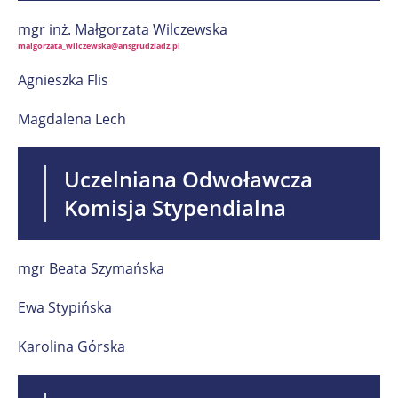
mgr inż. Małgorzata Wilczewska
malgorzata_wilczewska@ansgrudziadz.pl
Agnieszka Flis
Magdalena Lech
Uczelniana Odwoławcza
Komisja Stypendialna
mgr Beata Szymańska
Ewa Stypińska
Karolina Górska