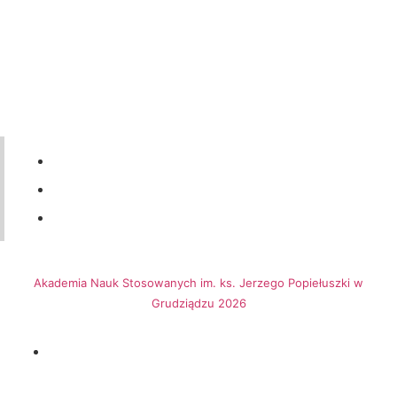
56 46-50-437
ul. Legionów 57a, 86-300 Grudziądz
dziekanat@ansgrudziadz.pl
Akademia Nauk Stosowanych im. ks. Jerzego Popiełuszki w
Grudziądzu 2026
Biuletynu Informacji Publicznej