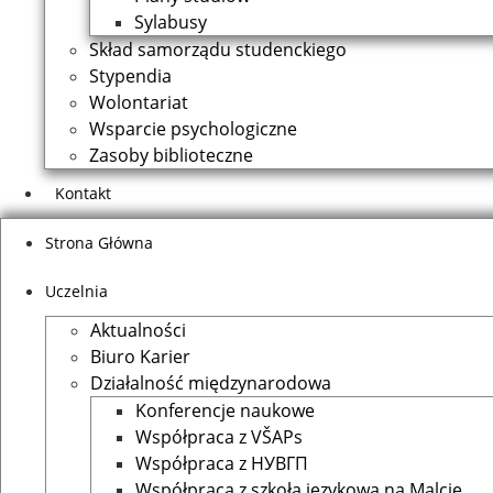
Sylabusy
Skład samorządu studenckiego
Stypendia
Wolontariat
Wsparcie psychologiczne
Zasoby biblioteczne
Kontakt
Strona Główna
Uczelnia
Aktualności
Biuro Karier
Działalność międzynarodowa
Konferencje naukowe
Współpraca z VŠAPs
Współpraca z НУВГП
Współpraca z szkołą jezykową na Malcie