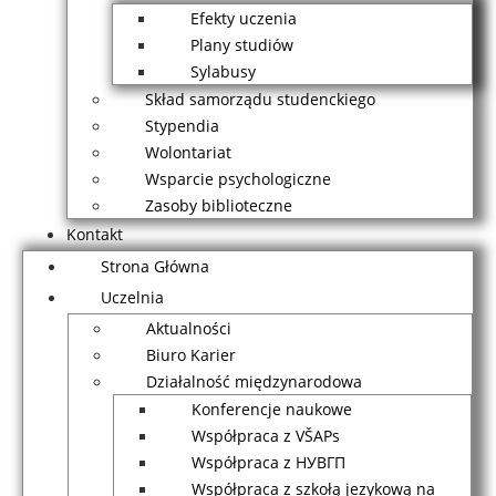
Efekty uczenia
Plany studiów
Sylabusy
Skład samorządu studenckiego
Stypendia
Wolontariat
Wsparcie psychologiczne
Zasoby biblioteczne
Kontakt
Strona Główna
Uczelnia
Aktualności
Biuro Karier
Działalność międzynarodowa
Konferencje naukowe
Współpraca z VŠAPs
Współpraca z НУВГП
Współpraca z szkołą jezykową na