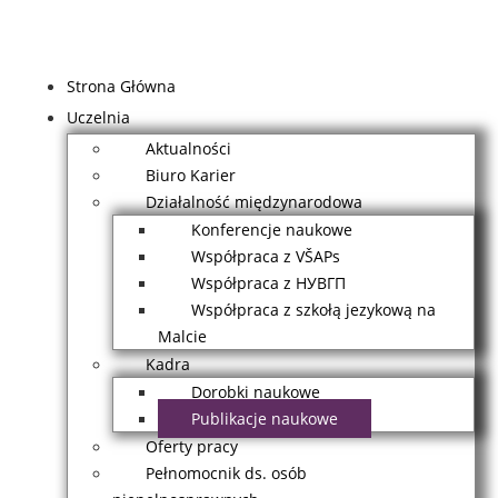
Strona Główna
Uczelnia
Aktualności
Biuro Karier
Działalność międzynarodowa
Konferencje naukowe
Współpraca z VŠAPs
Współpraca z НУВГП
Współpraca z szkołą jezykową na
Malcie
Kadra
Dorobki naukowe
Publikacje naukowe
Oferty pracy
Pełnomocnik ds. osób