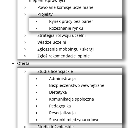
niepełnosprawnych
Powołane komisje uczelniane
Projekty
Rynek pracy bez barier
Rozeznanie rynku
Strategia rozwoju uczelni
Władze uczelni
Zgłoszenia mobbingu / skargi
Zgłoś rekomendacje, opinię
Oferta
Studia licencjackie
Administracja
Bezpieczeństwo wewnętrzne
Dietetyka
Komunikacja społeczna
Pedagogika
Resocjalizacja
Stosunki międzynarodowe
Studia inżynierskie