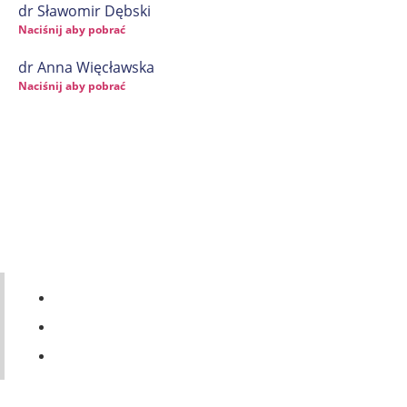
dr Sławomir Dębski
Naciśnij aby pobrać
dr Anna Więcławska
Naciśnij aby pobrać
56 46-50-437
ul. Legionów 57a, 86-300 Grudziądz
dziekanat@ansgrudziadz.pl