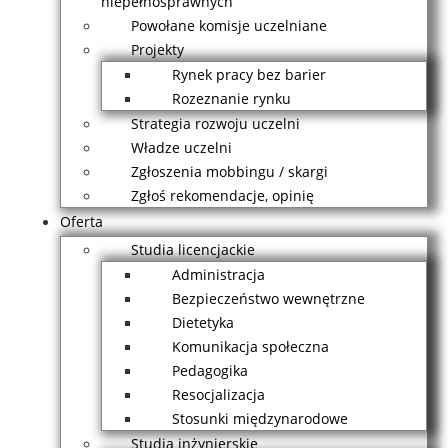
niepełnosprawnych
Powołane komisje uczelniane
Projekty
Rynek pracy bez barier
Rozeznanie rynku
Strategia rozwoju uczelni
Władze uczelni
Zgłoszenia mobbingu / skargi
Zgłoś rekomendacje, opinię
Oferta
Studia licencjackie
Administracja
Bezpieczeństwo wewnętrzne
Dietetyka
Komunikacja społeczna
Pedagogika
Resocjalizacja
Stosunki międzynarodowe
Studia inżynierskie