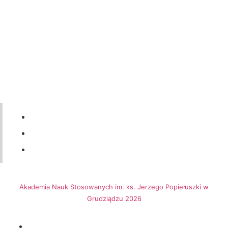
56 46-50-437
ul. Legionów 57a, 86-300 Grudziądz
dziekanat@ansgrudziadz.pl
Akademia Nauk Stosowanych im. ks. Jerzego Popiełuszki w
Grudziądzu 2026
Biuletynu Informacji Publicznej