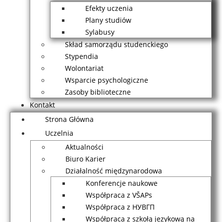
Efekty uczenia
Plany studiów
Sylabusy
Skład samorządu studenckiego
Stypendia
Wolontariat
Wsparcie psychologiczne
Zasoby biblioteczne
Kontakt
Strona Główna
Uczelnia
Aktualności
Biuro Karier
Działalność międzynarodowa
Konferencje naukowe
Współpraca z VŠAPs
Współpraca z НУВГП
Współpraca z szkołą jezykową na