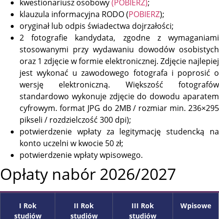
kwestionariusz osobowy
(POBIERZ)
;
klauzula informacyjna RODO (
POBIERZ
);
oryginał lub odpis świadectwa dojrzałości;
2 fotografie kandydata, zgodne z wymaganiami
stosowanymi przy wydawaniu dowodów osobistych
oraz 1 zdjęcie w formie elektronicznej. Zdjęcie najlepiej
jest wykonać u zawodowego fotografa i poprosić o
wersję elektroniczną. Większość fotografów
standardowo wykonuje zdjęcie do dowodu aparatem
cyfrowym. format JPG do 2MB / rozmiar min. 236×295
pikseli / rozdzielczość 300 dpi);
potwierdzenie wpłaty za legitymację studencką na
konto uczelni w kwocie 50 zł;
potwierdzenie wpłaty wpisowego.
Opłaty nabór 2026/2027
I Rok
II Rok
III Rok
Wpisowe
studiów
studiów
studiów