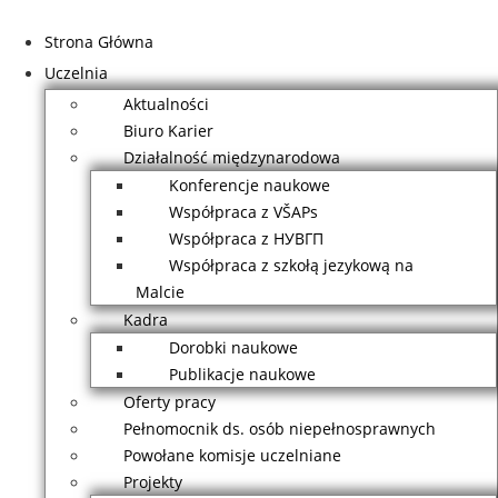
Przejdź
do
Strona Główna
treści
Uczelnia
Aktualności
Biuro Karier
Działalność międzynarodowa
Konferencje naukowe
Współpraca z VŠAPs
Współpraca z НУВГП
Współpraca z szkołą jezykową na
Malcie
Kadra
Dorobki naukowe
Publikacje naukowe
Oferty pracy
Pełnomocnik ds. osób niepełnosprawnych
Powołane komisje uczelniane
Projekty