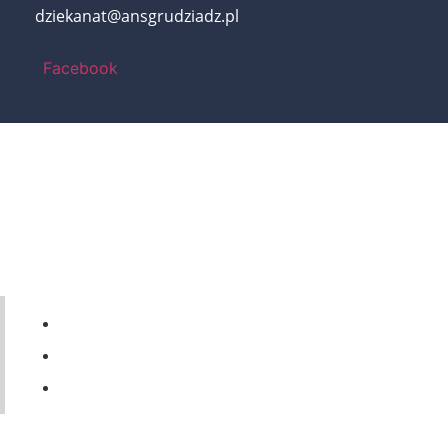
dziekanat@ansgrudziadz.pl
Facebook
56 46-50-437
ul. Legionów 57a, 86-300 Grudziądz
dziekanat@ansgrudziadz.pl