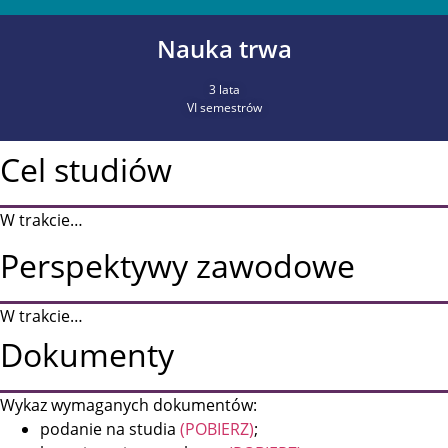
Nauka trwa
3 lata
VI semestrów
Cel studiów
W trakcie…
Perspektywy zawodowe
W trakcie…
Dokumenty
Wykaz wymaganych dokumentów:
podanie na studia
(POBIERZ)
;